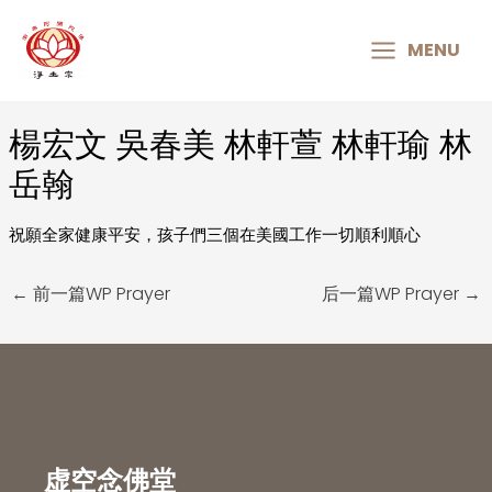
MAIN
MENU
MENU
楊宏文 吳春美 林軒萱 林軒瑜 林
Post
navigation
岳翰
祝願全家健康平安，孩子們三個在美國工作一切順利順心
←
前一篇WP Prayer
后一篇WP Prayer
→
虚空念佛堂