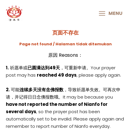
MAIN
MENU
MENU
页面不存在
Page not found / Halaman tidak ditemukan
原因 Reasons：
1.
祈愿单或
已圆满达到49天
，可重新申请。Your prayer
post may has
reached 49 days
, please apply again.
2.
可能
连续多天没有念佛报数
，导致祈愿单失效。可再次申
请，并记得日日念佛报数哦。It may be because you
have not reported the number of Nianfo for
several days
, so the prayer post has been
automatically set to be invalid. Please apply again and
remember to report number of Nianfo everyday.