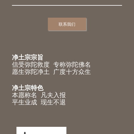
联系我们
净土宗宗旨
信受弥陀救度 专称弥陀佛名
愿生弥陀净土 广度十方众生
净土宗特色
本愿称名 凡夫入报
平生业成 现生不退