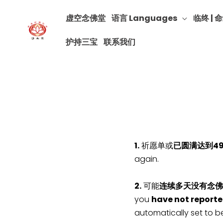
虚空念佛堂
语言 Languages
临终 | 命
护持三宝
联系我们
1.
祈愿单或
已圆满达到4
again.
2.
可能
连续多天没有念佛
you
have not reporte
automatically set to b