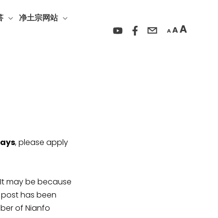
Incre
Reset
Decrease
font
答
净土宗网站
font
font
A
A
size.
A
size.
size.
days
, please apply
y be because
r post has been
ber of Nianfo