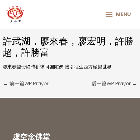
MAIN
MENU
MENU
許武湖，廖來春，廖宏明，許勝
Post
navigation
超，許勝富
廖來春臨命終時祈求阿彌陀佛 接引往生西方極樂世界
←
前一篇WP Prayer
后一篇WP Prayer
→
虚空念佛堂